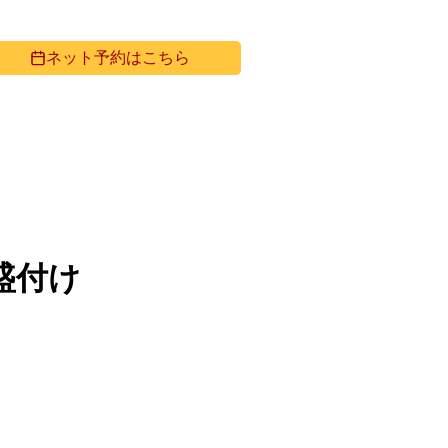
らから
ネット予約はこちら
ス
テイクアウト / オードブル
盛付け