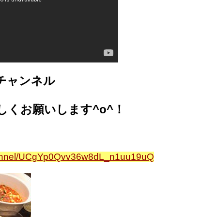
eチャンネル
しくお願いします^o^！
channel/UCgYp0Qvv36w8dL_n1uu19uQ