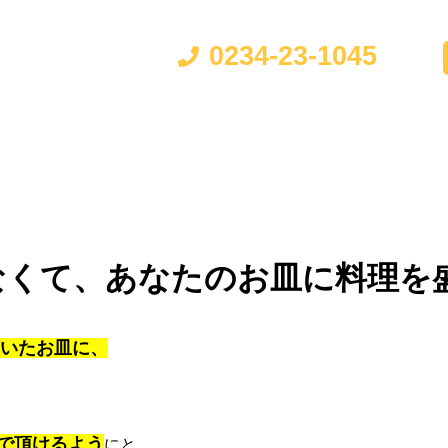
ご予約・お問い合わせはこち
台湾料理のお店
0234-23-1045
座席
メニュー
ドリンク
ランチ
宴会 / コー
なくて、あなたのお皿に料理を
いたお皿に、
で頂けるよう
にと、