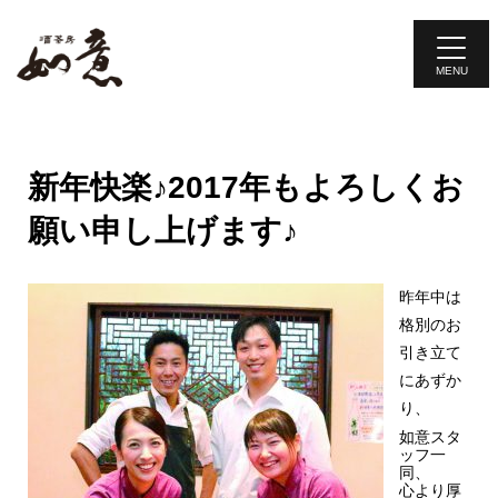
旨い料理・お酒・お茶が楽しめる本格台湾料理のお店
新年快楽♪2017年もよろしくお
願い申し上げます♪
昨年中は
格別のお
引き立て
にあずか
り、
如意スタ
ッフ一
同、
心より厚