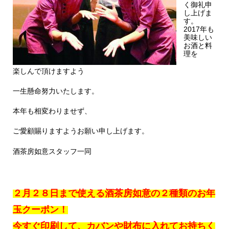
く御礼申
し上げま
す。
2017年も
美味しい
お酒と料
理を
楽しんで頂けますよう
一生懸命努力いたします。
本年も相変わりませず、
ご愛顧賜りますようお願い申し上げます。
酒茶房如意スタッフ一同
２月２８日まで使える酒茶房如意の２種類のお年
玉クーポン！
今すぐ印刷して、カバンや財布に入れてお持ちく