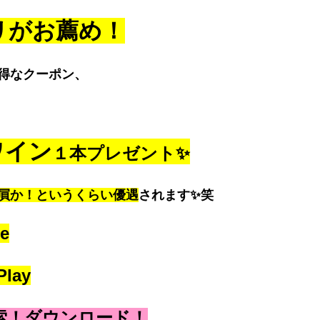
リがお薦め！
得なクーポン、
ワイン
１本プレゼント✨
屓か！というくらい優遇
されます✨笑
e
lay
索！ダウンロード！