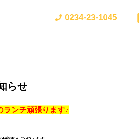
ご予約・お問い合わせはこち
台湾料理のお店
0234-23-1045
座席
メニュー
ドリンク
ランチ
宴会 / コー
知らせ
のランチ頑張ります♪