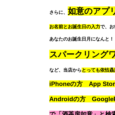
如意のアプ
さらに、
お名前とお誕生日の入力
で、お
あなたの
お誕生日月になんと！
スパークリング
など、
当店から
とっても依怙贔
iPhoneの方 App Stor
Androidの方 GoogleP
で「酒茶房如意」と検