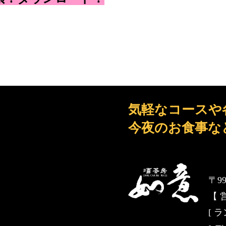
気軽なコースや
今夜のお食事な
〒9
【 
[ ラ