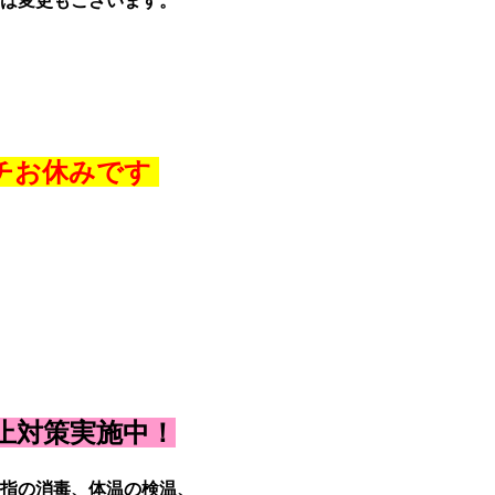
は変更もございます。
チお休みです
止対策実施中！
指の消毒、体温の検温、